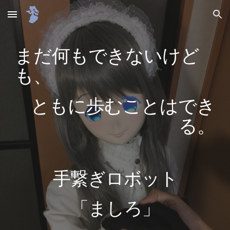
Skip to main content
Skip to navigation
まだ何もできないけど
も、
ともに歩むことはでき
る。
手繋ぎロボット
「ましろ」