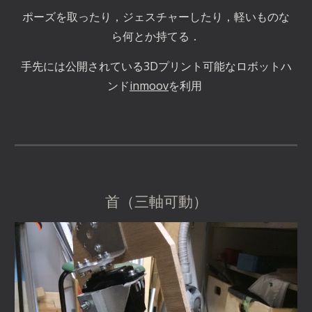
ポーズを取ったり，ジェスチャーしたり，軽いものな
ら何とか持てる．
手先には公開されている3Dプリント可能なロボットハ
ンド
inmoov
を利用 
首（三軸可動）