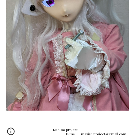
- MaSiRo project -
E-mail :
masiro.project＠gmail.com