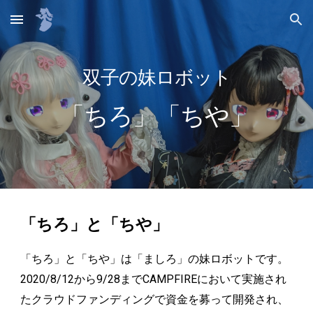
Skip to main content
Skip to navigation
双子の妹ロボット
「
ちろ
」「ちや」
「ちろ」と「ちや」
「ちろ」と「ちや」は「ましろ」の妹ロボットです。
2020/8/
12
から9/2
8
までCAMPFIREにおいて実施され
たクラウドファンディングで資金を募って開発され、