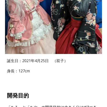
誕生日：20
21
年
4
月
25
日　（双子）
身長：1
27
cm
開発目的